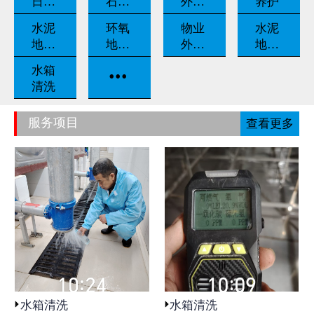
日常
石翻
外墙
养护
养护
新
清洗
水泥
环氧
物业
水泥
地坪
地坪
外包
地坪
固化
漆
保洁
打磨
...
水箱
清洗
服务项目
查看更多
水箱清洗
水箱清洗