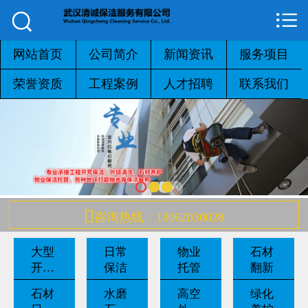



网站首页

公司简介
网站首页
公司简介
新闻资讯
服务项目
荣誉资质
工程案例
人才招聘
联系我们
新闻资讯
服务项目
荣誉资质
工程案例

咨询热线：18062030028
人才招聘
大型
日常
物业
石材
联系我们
开荒
保洁
托管
翻新
保洁
石材
水磨
高空
绿化