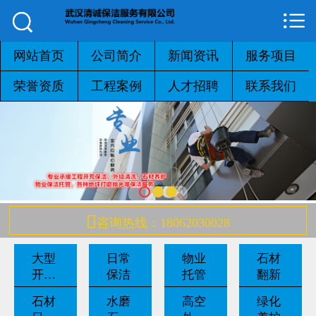



网站首页

公司简介
网站首页
公司简介
新闻资讯
服务项目
荣誉资质
工程案例
人才招聘
联系我们
新闻资讯
服务项目
荣誉资质
工程案例

咨询热线：18062030028
人才招聘
大型
日常
物业
石材
联系我们
开荒
保洁
托管
翻新
保洁
石材
水磨
高空
绿化