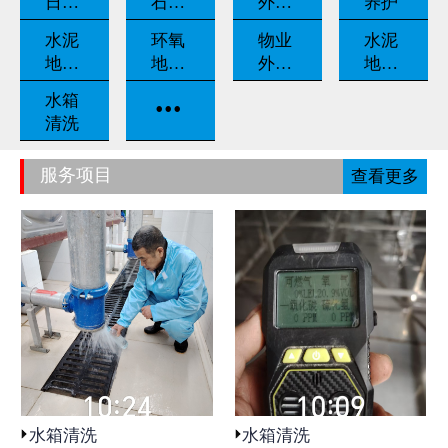
日常
石翻
外墙
养护
养护
新
清洗
水泥
环氧
物业
水泥
地坪
地坪
外包
地坪
固化
漆
保洁
打磨
...
水箱
清洗
服务项目
查看更多
水箱清洗
水箱清洗