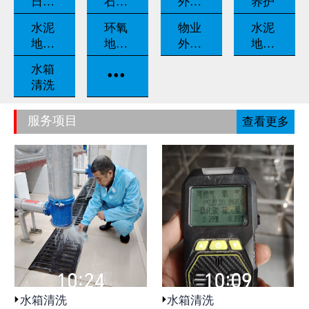
日常
石翻
外墙
养护
养护
新
清洗
水泥
环氧
物业
水泥
地坪
地坪
外包
地坪
固化
漆
保洁
打磨
...
水箱
清洗
服务项目
查看更多
水箱清洗
水箱清洗