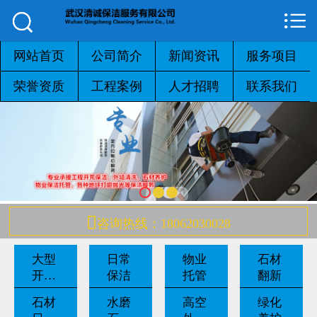



网站首页

公司简介
网站首页
公司简介
新闻资讯
服务项目
荣誉资质
工程案例
人才招聘
联系我们
新闻资讯
服务项目
荣誉资质
工程案例

咨询热线：18062030028
人才招聘
大型
日常
物业
石材
联系我们
开荒
保洁
托管
翻新
保洁
石材
水磨
高空
绿化