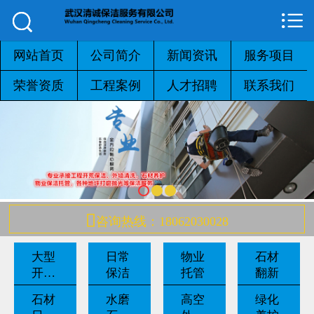



网站首页

公司简介
网站首页
公司简介
新闻资讯
服务项目
荣誉资质
工程案例
人才招聘
联系我们
新闻资讯
服务项目
荣誉资质
工程案例

咨询热线：18062030028
人才招聘
大型
日常
物业
石材
联系我们
开荒
保洁
托管
翻新
保洁
石材
水磨
高空
绿化