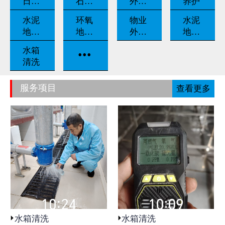
日常
石翻
外墙
养护
养护
新
清洗
水泥
环氧
物业
水泥
地坪
地坪
外包
地坪
固化
漆
保洁
打磨
...
水箱
清洗
服务项目
查看更多
水箱清洗
水箱清洗