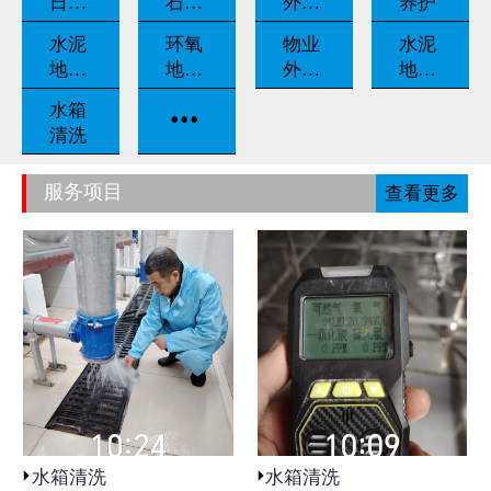
日常
石翻
外墙
养护
养护
新
清洗
水泥
环氧
物业
水泥
地坪
地坪
外包
地坪
固化
漆
保洁
打磨
...
水箱
清洗
服务项目
查看更多
水箱清洗
水箱清洗