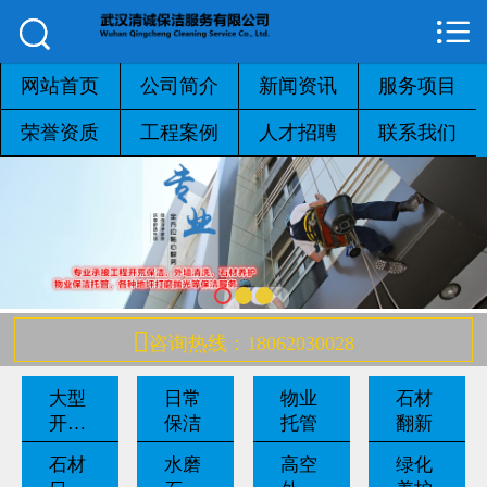



网站首页

公司简介
网站首页
公司简介
新闻资讯
服务项目
荣誉资质
工程案例
人才招聘
联系我们
新闻资讯
服务项目
荣誉资质
工程案例

咨询热线：18062030028
人才招聘
大型
日常
物业
石材
联系我们
开荒
保洁
托管
翻新
保洁
石材
水磨
高空
绿化