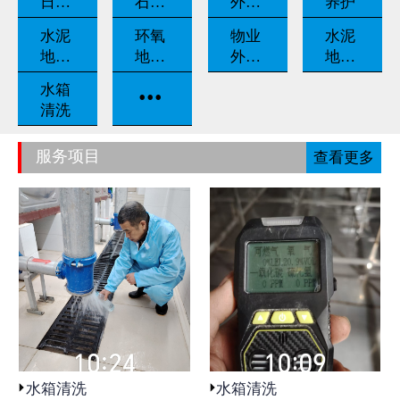
日常
石翻
外墙
养护
养护
新
清洗
水泥
环氧
物业
水泥
地坪
地坪
外包
地坪
固化
漆
保洁
打磨
...
水箱
清洗
服务项目
查看更多
水箱清洗
水箱清洗