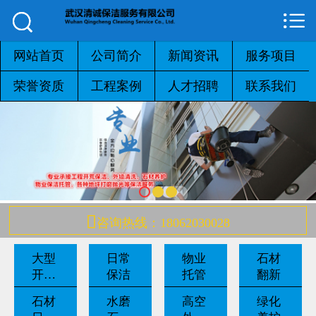



网站首页

公司简介
网站首页
公司简介
新闻资讯
服务项目
荣誉资质
工程案例
人才招聘
联系我们
新闻资讯
服务项目
荣誉资质
工程案例

咨询热线：18062030028
人才招聘
大型
日常
物业
石材
联系我们
开荒
保洁
托管
翻新
保洁
石材
水磨
高空
绿化